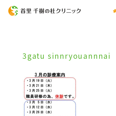
Skip
to
content
3gatu sinnryouannnai