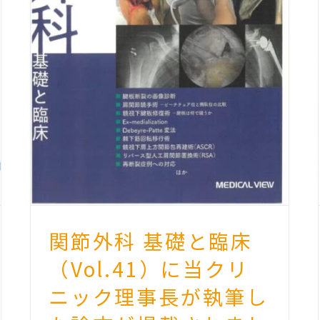
関節外科 基礎と臨床
（Vol.41）に当クリ
ニック理事長が執筆し