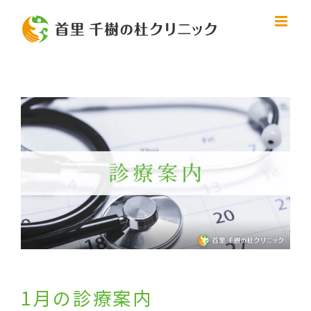
Skip
to
content
View
Larger
Image
1月の診療案内