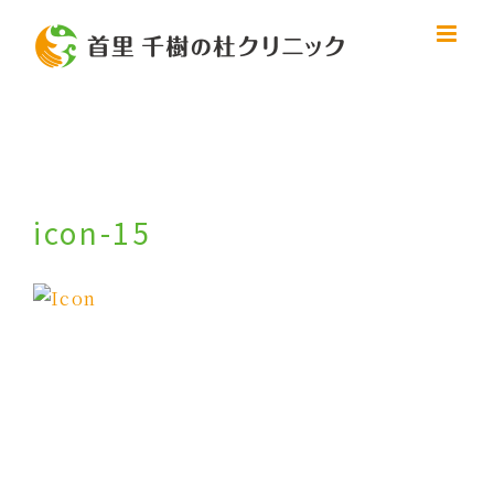
Skip
to
content
icon-15