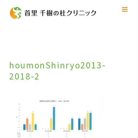
Skip
to
content
houmonShinryo2013-
2018-2