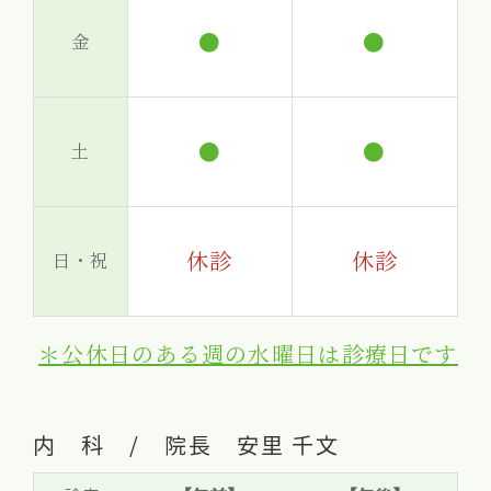
●
●
金
●
●
土
休診
休診
日・祝
＊公休日のある週の水曜日は診療日です
内 科 / 院長 安里 千文