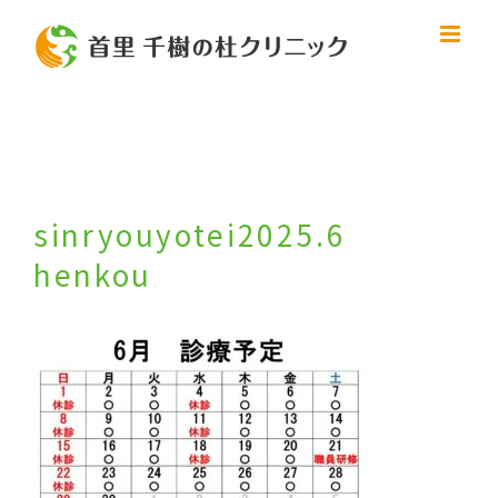
Skip
to
content
sinryouyotei2025.6
henkou