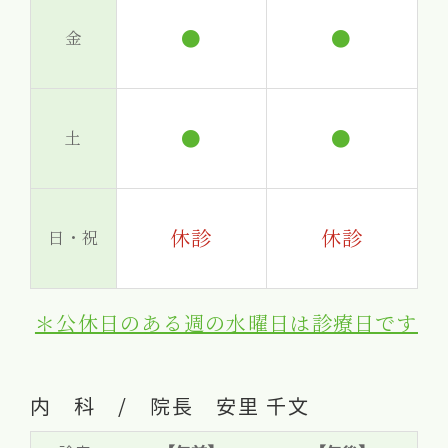
●
●
金
●
●
土
休診
休診
日・祝
＊公休日のある週の水曜日は診療日です
内 科 / 院長 安里 千文