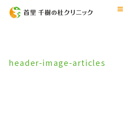
Skip
to
content
header-image-articles