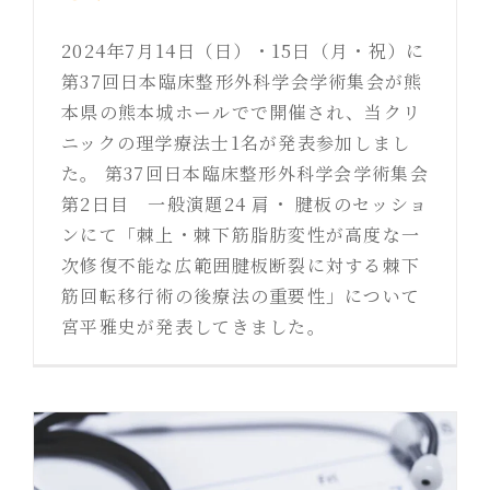
2024年7月14日（日）・15日（月・祝）に
第37回日本臨床整形外科学会学術集会が熊
本県の熊本城ホールでで開催され、当クリ
ニックの理学療法士1名が発表参加しまし
た。 第37回日本臨床整形外科学会学術集会
第2日目 一般演題24 肩・ 腱板のセッショ
ンにて「棘上・棘下筋脂肪変性が高度な一
次修復不能な広範囲腱板断裂に対する棘下
筋回転移行術の後療法の重要性」について
宮平雅史が発表してきました。