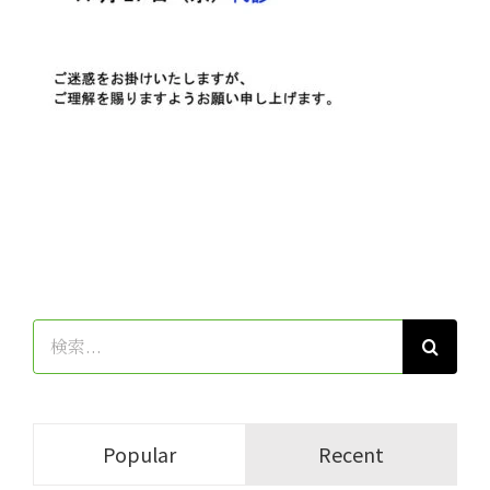
検
索
…
Popular
Recent