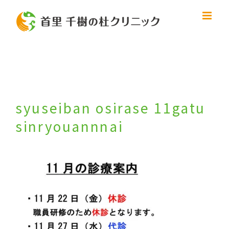
Skip
to
content
syuseiban osirase 11gatu
sinryouannnai